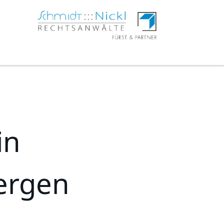
in
ergen