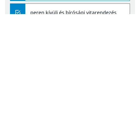
peren kívüli és bírósági vitarendezés
Kapcsolattartók