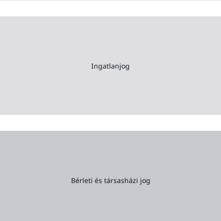
Ingatlanjog
Bérleti és társasházi jog