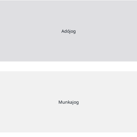
Adójog
Munkajog