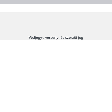
Védjegy-, verseny- és szerzői jog
Banki és tőkebefektetési jog